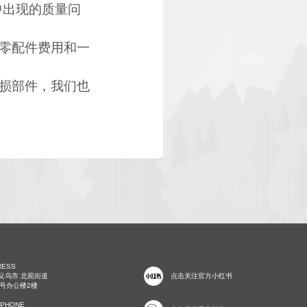
中出现的质量问
取零配件费用和一
易损部件，我们也
RESS
 义乌市 北苑街道
点击关注官方小红书
8号办公楼2楼
EPHONE