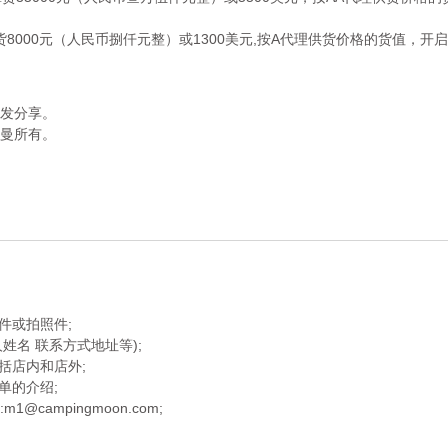
货8000元（人民币捌仟元整）或1300美元,按A代理供货价格的货值，开
发分享。
曼所有。
件或拍照件;
人姓名 联系方式地址等);
括店内和店外;
单的介绍;
@campingmoon.com;