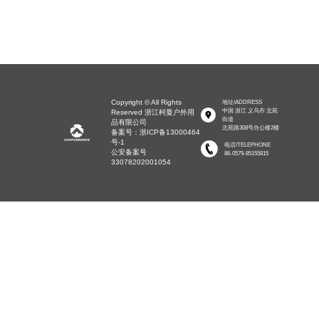
Copyright © All Rights
地址/ADDRESS
中国 浙江 义乌市 北苑
Reserved 浙江柯曼户外用
街道
品有限公司
北苑路308号办公楼2楼
备案号：浙ICP备13000464
号-1
电话/TELEPHONE
公安备案号
86-0579-85155815
33078202001054