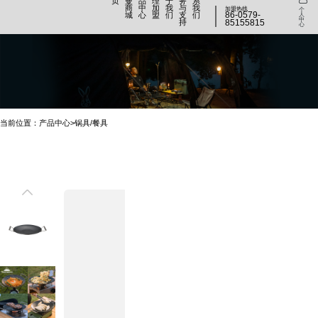
页
曼
品
理
于
务
系
商
中
加
我
与
我
加盟热线
个
86-0579-
城
心
盟
们
支
们
人
中
持
85155815
心
当前位置：产品中心>锅具/餐具