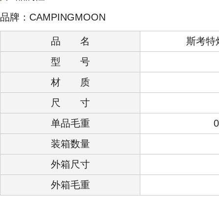
品牌：CAMPINGMOON
品 名
斯考特
型 号
材 质
尺 寸
单品毛重
装箱数量
外箱尺寸
外箱毛重