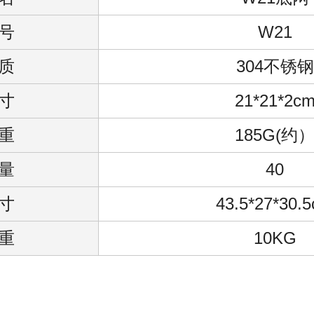
号
W21
质
304不锈钢
寸
21*21*2c
重
185G(约
量
40
寸
43.5*27*30.
重
10KG