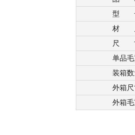
型 
材 
尺 
单品毛
装箱数
外箱尺
外箱毛