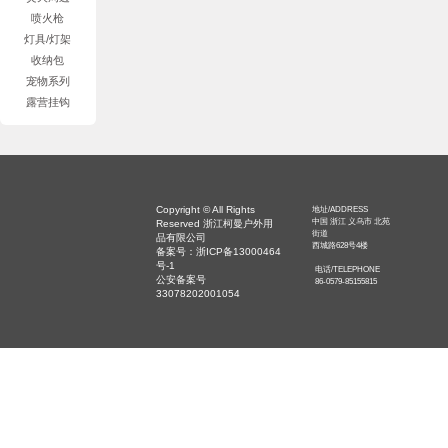
喷火枪
灯具/灯架
收纳包
宠物系列
露营挂钩
Copyright © All Rights
地址/ADDRESS
中国 浙江 义乌市 北苑
Reserved 浙江柯曼户外用
街道
品有限公司
西城路628号4楼
备案号：浙ICP备13000464
号-1
电话/TELEPHONE
公安备案号
86-0579-85155815
33078202001054