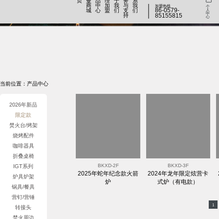
页
曼
品
理
于
务
系
商
中
加
我
与
我
加盟热线
个
86-0579-
城
心
盟
们
支
们
人
中
持
85155815
心
当前位置：产品中心
2026年新品
限定款
焚火台/烤架
烧烤配件
咖啡器具
折叠桌椅
BKXD-2F
BKXD-3F
IGT系列
2025年蛇年纪念款火箭
2024年龙年限定炫营卡
炉具炉架
炉
式炉（有电款）
锅具/餐具
营钉/营锤
1
转接头
焚火周边